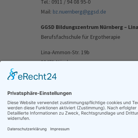
Tel.: 0911 / 94 08 95-0
Mail:
bz.nuernberg@ggsd.de
GGSD Bildungszentrum Nürnberg – Li
Berufsfachschule für Ergotherapie
Lina-Ammon-Str. 19b
90471 Nürnberg
Tel.: 0911 / 94 08 95-030
Mail:
ergo.nuernberg@ggsd.de