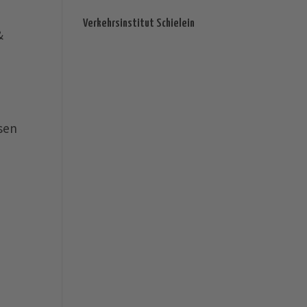
Verkehrsinstitut Schielein
&
sen