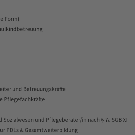
te Form)
chulkindbetreuung
leiter und Betreuungskräfte
e Pflegefachkräfte
 Sozialwesen und Pflegeberater/in nach § 7a SGB XI
für PDLs & Gesamtweiterbildung