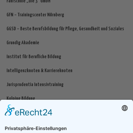
Fahrschule „die 3“ GmbH
GFN – Trainingscenter Nürnberg
GGSD – Beste Berufsbildung für Pflege, Gesundheit und Soziales
Grundig Akademie
Institut für Berufliche Bildung
Intelligenzknoten & Karriereknoten
Jurisprudentia Intensivtraining
Kolping Bildung
Lutz + Grub ACADEMY GmbH
ÖPNV Akademie GmbH